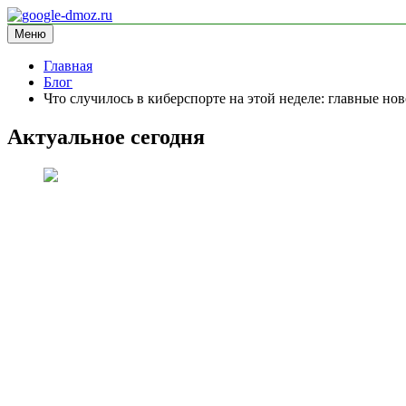
Перейти
к
Меню
google-dmoz.ru
информационный сайт
содержимому
Главная
Блог
Что случилось в киберспорте на этой неделе: главные но
Актуальное сегодня