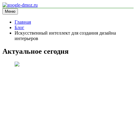
Перейти
к
Меню
google-dmoz.ru
информационный сайт
содержимому
Главная
Блог
Искусственный интеллект для создания дизайна
интерьеров
Актуальное сегодня