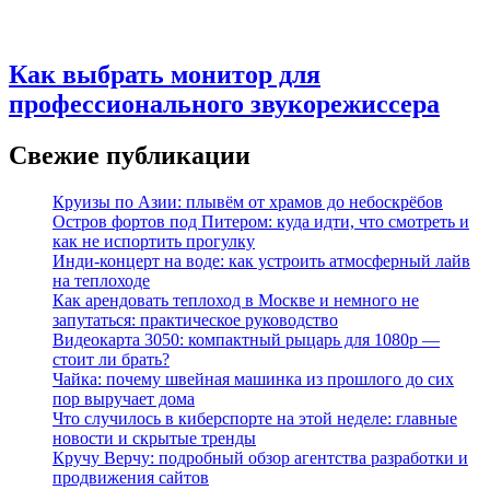
Как выбрать монитор для
профессионального звукорежиссера
Свежие публикации
Круизы по Азии: плывём от храмов до небоскрёбов
Остров фортов под Питером: куда идти, что смотреть и
как не испортить прогулку
Инди-концерт на воде: как устроить атмосферный лайв
на теплоходе
Как арендовать теплоход в Москве и немного не
запутаться: практическое руководство
Видеокарта 3050: компактный рыцарь для 1080p —
стоит ли брать?
Чайка: почему швейная машинка из прошлого до сих
пор выручает дома
Что случилось в киберспорте на этой неделе: главные
новости и скрытые тренды
Кручу Верчу: подробный обзор агентства разработки и
продвижения сайтов