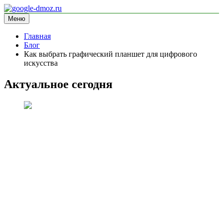
Перейти
к
Меню
google-dmoz.ru
информационный сайт
содержимому
Главная
Блог
Как выбрать графический планшет для цифрового
искусства
Актуальное сегодня