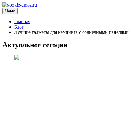
Перейти
к
Меню
google-dmoz.ru
информационный сайт
содержимому
Главная
Блог
Лучшие гаджеты для кемпинга с солнечными панелями
Актуальное сегодня