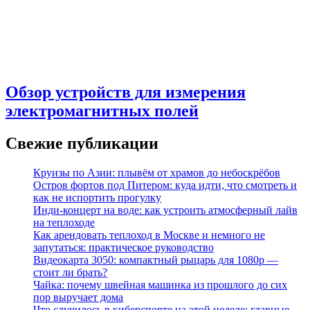
Обзор устройств для измерения
электромагнитных полей
Свежие публикации
Круизы по Азии: плывём от храмов до небоскрёбов
Остров фортов под Питером: куда идти, что смотреть и
как не испортить прогулку
Инди-концерт на воде: как устроить атмосферный лайв
на теплоходе
Как арендовать теплоход в Москве и немного не
запутаться: практическое руководство
Видеокарта 3050: компактный рыцарь для 1080p —
стоит ли брать?
Чайка: почему швейная машинка из прошлого до сих
пор выручает дома
Что случилось в киберспорте на этой неделе: главные