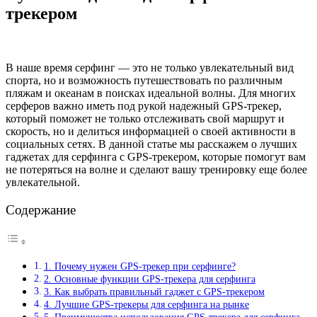
трекером
В наше время серфинг — это не только увлекательный вид
спорта, но и возможность путешествовать по различным
пляжам и океанам в поисках идеальной волны. Для многих
серферов важно иметь под рукой надежный GPS-трекер,
который поможет не только отслеживать свой маршрут и
скорость, но и делиться информацией о своей активности в
социальных сетях. В данной статье мы расскажем о лучших
гаджетах для серфинга с GPS-трекером, которые помогут вам
не потеряться на волне и сделают вашу тренировку еще более
увлекательной.
Содержание
1. Почему нужен GPS-трекер при серфинге?
2. Основные функции GPS-трекера для серфинга
3. Как выбрать правильный гаджет с GPS-трекером
4. Лучшие GPS-трекеры для серфинга на рынке