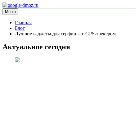
Перейти
к
Меню
google-dmoz.ru
информационный сайт
содержимому
Главная
Блог
Лучшие гаджеты для серфинга с GPS-трекером
Актуальное сегодня