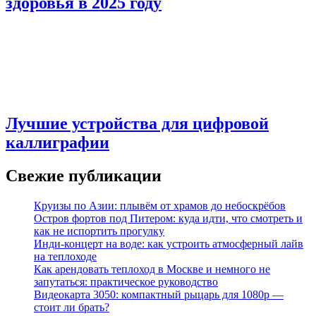
здоровья в 2025 году
Лучшие устройства для цифровой
каллиграфии
Свежие публикации
Круизы по Азии: плывём от храмов до небоскрёбов
Остров фортов под Питером: куда идти, что смотреть и
как не испортить прогулку
Инди-концерт на воде: как устроить атмосферный лайв
на теплоходе
Как арендовать теплоход в Москве и немного не
запутаться: практическое руководство
Видеокарта 3050: компактный рыцарь для 1080p —
стоит ли брать?