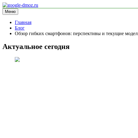
Перейти
к
Меню
google-dmoz.ru
информационный сайт
содержимому
Главная
Блог
Обзор гибких смартфонов: перспективы и текущие моде
Актуальное сегодня