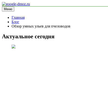
Перейти
к
Меню
google-dmoz.ru
информационный сайт
содержимому
Главная
Блог
Обзор умных ульев для пчеловодов
Актуальное сегодня