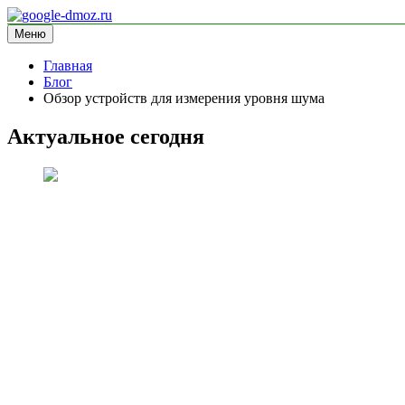
Перейти
к
Меню
google-dmoz.ru
информационный сайт
содержимому
Главная
Блог
Обзор устройств для измерения уровня шума
Актуальное сегодня