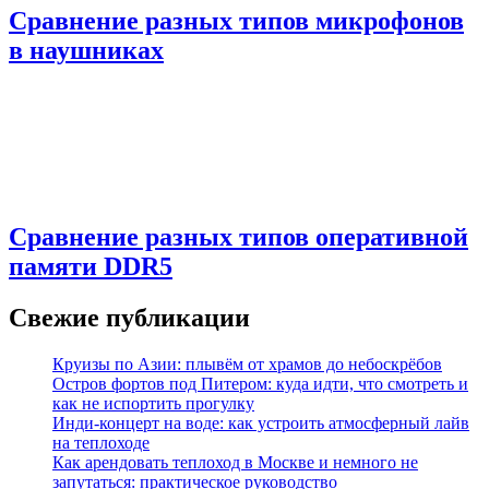
Сравнение разных типов микрофонов
в наушниках
Сравнение разных типов оперативной
памяти DDR5
Свежие публикации
Круизы по Азии: плывём от храмов до небоскрёбов
Остров фортов под Питером: куда идти, что смотреть и
как не испортить прогулку
Инди-концерт на воде: как устроить атмосферный лайв
на теплоходе
Как арендовать теплоход в Москве и немного не
запутаться: практическое руководство