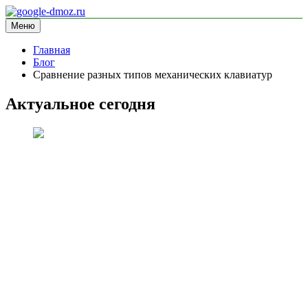
Перейти
к
Меню
google-dmoz.ru
информационный сайт
содержимому
Главная
Блог
Сравнение разных типов механических клавиатур
Актуальное сегодня