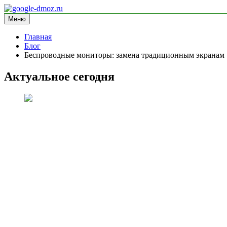
Перейти
к
Меню
google-dmoz.ru
информационный сайт
содержимому
Главная
Блог
Беспроводные мониторы: замена традиционным экранам
Актуальное сегодня