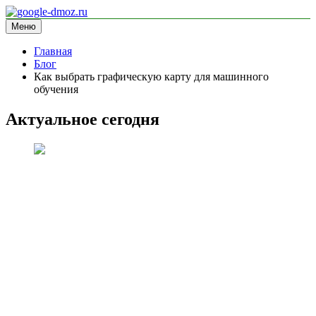
Перейти
к
Меню
google-dmoz.ru
информационный сайт
содержимому
Главная
Блог
Как выбрать графическую карту для машинного
обучения
Актуальное сегодня