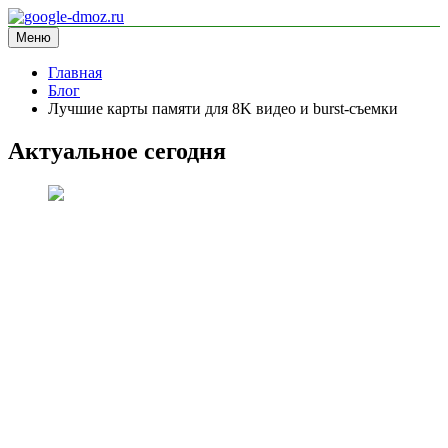
Перейти
к
Меню
google-dmoz.ru
информационный сайт
содержимому
Главная
Блог
Лучшие карты памяти для 8K видео и burst-съемки
Актуальное сегодня