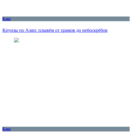
Блог
Круизы по Азии: плывём от храмов до небоскрёбов
Блог