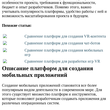
особенности проекта, требования к функциональности,
бюджет и опыт разработчиков. Помимо этого, важно
учитывать популярность платформы, удобство работы с ней и
возможность масштабирования проекта в будущем.
Похожие статьи:
Сравнение платформ для создания VR-контента
Сравнение платформ для создания чат-ботов
Сравнение платформ для создания мобильных
игр
Сравнение платформ для разработки игр VR
Описание платформ для создания
мобильных приложений
Создание мобильных приложений становится все более
популярным видом деятельности в современном мире. Для
этого существует множество платформ и инструментов,
которые позволяют разработчикам создавать приложения для
различных операционных систем.