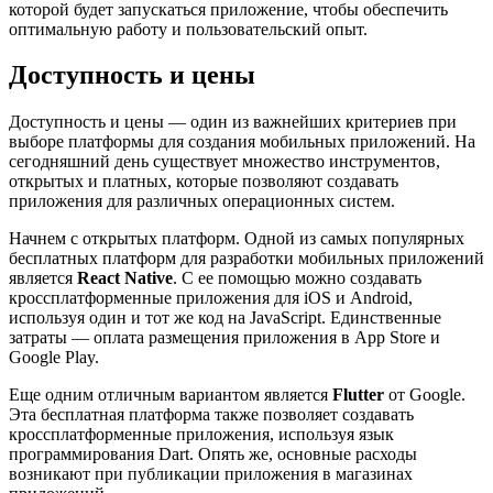
которой будет запускаться приложение, чтобы обеспечить
оптимальную работу и пользовательский опыт.
Доступность и цены
Доступность и цены — один из важнейших критериев при
выборе платформы для создания мобильных приложений. На
сегодняшний день существует множество инструментов,
открытых и платных, которые позволяют создавать
приложения для различных операционных систем.
Начнем с открытых платформ. Одной из самых популярных
бесплатных платформ для разработки мобильных приложений
является
React Native
. С ее помощью можно создавать
кроссплатформенные приложения для iOS и Android,
используя один и тот же код на JavaScript. Единственные
затраты — оплата размещения приложения в App Store и
Google Play.
Еще одним отличным вариантом является
Flutter
от Google.
Эта бесплатная платформа также позволяет создавать
кроссплатформенные приложения, используя язык
программирования Dart. Опять же, основные расходы
возникают при публикации приложения в магазинах