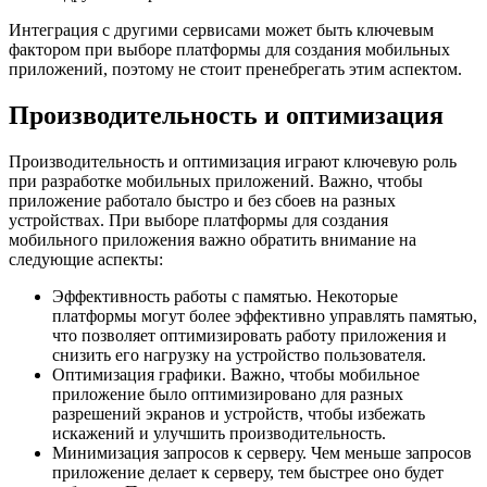
Интеграция с другими сервисами может быть ключевым
фактором при выборе платформы для создания мобильных
приложений, поэтому не стоит пренебрегать этим аспектом.
Производительность и оптимизация
Производительность и оптимизация играют ключевую роль
при разработке мобильных приложений. Важно, чтобы
приложение работало быстро и без сбоев на разных
устройствах. При выборе платформы для создания
мобильного приложения важно обратить внимание на
следующие аспекты:
Эффективность работы с памятью. Некоторые
платформы могут более эффективно управлять памятью,
что позволяет оптимизировать работу приложения и
снизить его нагрузку на устройство пользователя.
Оптимизация графики. Важно, чтобы мобильное
приложение было оптимизировано для разных
разрешений экранов и устройств, чтобы избежать
искажений и улучшить производительность.
Минимизация запросов к серверу. Чем меньше запросов
приложение делает к серверу, тем быстрее оно будет