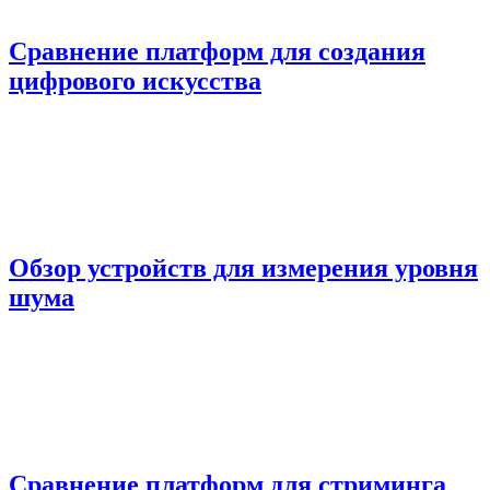
Сравнение платформ для создания
цифрового искусства
Обзор устройств для измерения уровня
шума
Сравнение платформ для стриминга