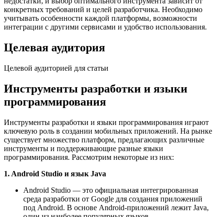
недостатки, и выбор оптимального инструмента зависит от
конкретных требований и целей разработчика. Необходимо
учитывать особенности каждой платформы, возможности
интеграции с другими сервисами и удобство использования.
Целевая аудитория
Целевой аудиторией для статьи
Инструменты разработки и языки
программирования
Инструменты разработки и языки программирования играют
ключевую роль в создании мобильных приложений. На рынке
существует множество платформ, предлагающих различные
инструменты и поддерживающие разные языки
программирования. Рассмотрим некоторые из них:
1. Android Studio и язык Java
Android Studio — это официальная интегрированная
среда разработки от Google для создания приложений
под Android. В основе Android-приложений лежит Java,
один из наиболее популярных языков