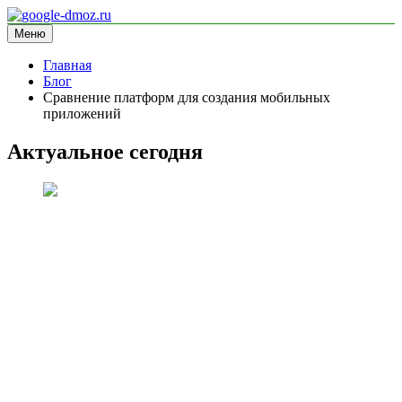
Перейти
к
Меню
google-dmoz.ru
информационный сайт
содержимому
Главная
Блог
Сравнение платформ для создания мобильных
приложений
Актуальное сегодня