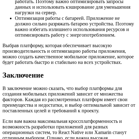
работать. Поэтому важно оптимизировать запросы
данных и использовать кэширование для уменьшения
нагрузки на сервер.
Оптимизация работы с батареей. Приложение не
должно сильно разряжать батарею устройства. Поэтому
важно избегать излишнего использования ресурсов и
оптимизировать работу с энергопотреблением.
Выбрав платформу, которая обеспечивает высокую
производительность и оптимизацию работы приложения,
можно создать качественное мобильное приложение, которое
будет работать быстро и стабильно на всех устройствах.
Заключение
В заключение можно сказать, что выбор платформы для
создания мобильных приложений зависит от множества
факторов. Каждая из рассмотренных платформ имеет свои
преимущества и недостатки, и выбор оптимальной зависит от
поставленных целей и требований к проекту.
Если вам важна максимальная кроссплатформенность и
возможность разработки приложений для разных
операционных систем, то React Native или Xamarin станут
отличным выбором. Однако, если важна высокая